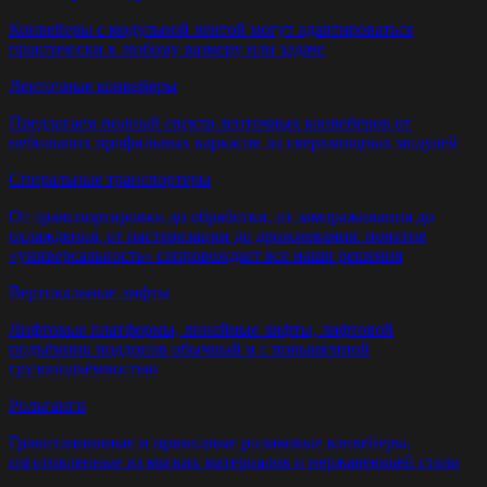
Конвейеры с модульной лентой могут адаптироваться
практически к любому размеру или задаче
Ленточные конвейеры
Предлагаем полный спектр ленточных конвейеров от
небольших профильных каркасов до сверхмощных модулей
Спиральные транспортеры
От транспортировки до обработки, от замораживания до
охлаждения, от пастеризации до дрожжевания: понятие
«универсальность» сопровождает все наши решения
Вертикальные лифты
Лифтовые платформы, линейные лифты, лифтовой
подъёмник поддонов обычный и с повышенной
грузоподъёмностью
Рольганги
Гравитационные и приводные роликовые конвейеры,
изготовленные из мягких материалов и нержавеющей стали