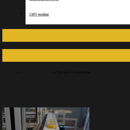
СИП-мойки
Главная
»
Конвейерные узлы
»
Прямые конвейеры
ЕвроКонвейер поставляет все виды прямых конвейеров
В ряды стандартной комплектации ЕвроКонве
С пластиковой модульной лентой, серия М