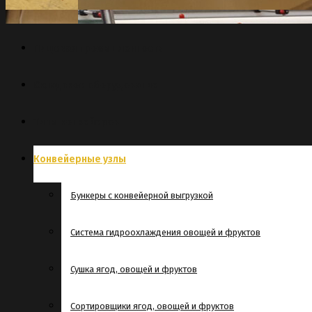
Пищевая промышленность
Складское оборудование
Типы конвейеров
Конвейерные узлы
Бункеры с конвейерной выгрузкой
Система гидроохлаждения овощей и фруктов
Сушка ягод, овощей и фруктов
Сортировщики ягод, овощей и фруктов