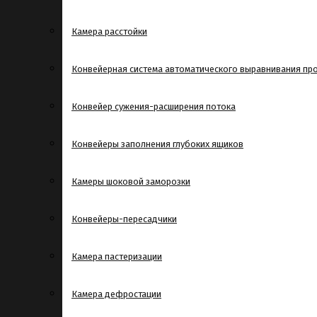
Камера расстойки
Конвейерная система автоматического выравнивания пр
Конвейер сужения-расширения потока
Конвейеры заполнения глубоких ящиков
Камеры шоковой заморозки
Конвейеры-пересадчики
Камера пастеризации
Камера дефростации