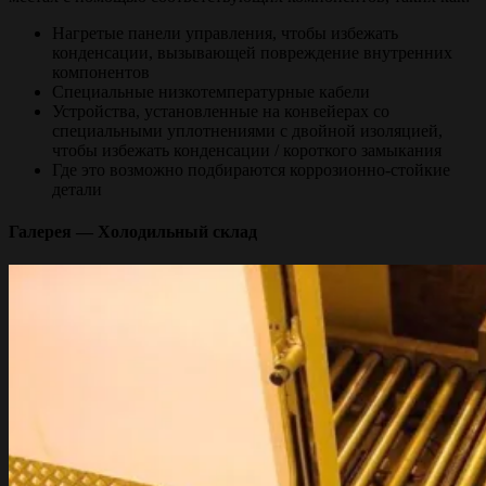
Нагретые панели управления, чтобы избежать
конденсации, вызывающей повреждение внутренних
компонентов
Специальные низкотемпературные кабели
Устройства, установленные на конвейерах со
специальными уплотнениями с двойной изоляцией,
чтобы избежать конденсации / короткого замыкания
Где это возможно подбираются коррозионно-стойкие
детали
Галерея — Холодильный склад