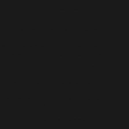
Убедитесь, что Ваш продукт имеет самое высокое
качество охлаждения, Вы можете получить
конкурентное преимущество и незабываемый продукт.
Мы гордимся тем, что предлагаем инновационные и
индивидуальные решения, отвечающие Вашим
потребностям. Поэтому, независимо от сложности задачи
мы поставим качественное оборудование и точно в срок.
Способ охлаждения, необходимый для Вашего шоколада
или печенья, зависит от конечного продукта, который Вы
хотите получить. Важно выбрать правильный метод,
поскольку каждый метод имеет свои преимущества.
Продукты, которые покрытого глазурью шоколада,
требуют первоначального радиационного охлаждения
из-за тонкой поверхности шоколада. Продукты,
требующие охлаждения для сохранения стабильности,
также нуждаются в охлаждении с использованием
технологии с водяным охлаждением.
Продукты с более высокой плотностью, такие как
выпечка, требуют охлаждения с технологией с
конвекционным охлаждением. Это позволяет получить