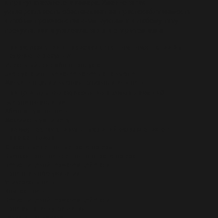
и принудительного в камере. Именно такая
универсальность обеспечивает ее приспосабливаемость
к любым производственным нуждам и к любому типу
продукта, как в упаковке, так и в открытом виде.
При охлаждении в производственном помещении Вы
получаете результат
Идеальный для любого продукта
Эксплуатационные качества всегда на высоте
Малые площади и высокая производительность
Принудительное охлаждение в камере Вам даёт
Быстрое охлаждение
Абсолютную точность
Максимальную гигиену
Преимущества спиральных линий охлаждения от
ЕвроКонвейер
Спиральные ленточные транспортеры
Высокая прочность ленточного транспортера
Все из пищевой нержавеющей стали
Простота в обслуживании
Универсальность
Компактность
Все из пищевой нержавеющей стали
Простая панель управления
Герметичная камера