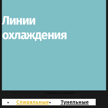
Линии
охлаждения
Главная
»
Конвейерные узлы
»
Линии охлаждения
Спиральные
Тунельные