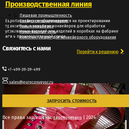
Производственная линия
Пищевая промышленность
ЕвроКонвейер специализируются на проектировании
Складское оборудование
транзитных и концевых конвейеров для обработки
Типы конвейеров
упакованных изделий или изделий в коробках на фабрике
Конвейерные узлы
или в производственной среде...
Комплектующие для конвейерного оборудования
Свяжитесь с нами
Перейти к решению
+7-499-39-39-499
sales@euroconveyor.ru
ЗАПРОСИТЬ СТОИМОСТЬ
Все права защищены.
| 2024
ЕвроКонвейер