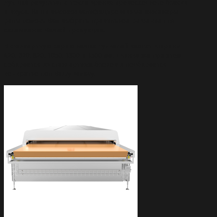
лучший результат с точки зрения превосходного блеска
и вкуса. Наши высококвалифицированные инженеры
рады помочь Вам выбрать правильное решение для
охлаждения Вашей продукции.
В стандартную серию наших туннелей входят ширины
420, 620, 820, 1050, 1300 и 1500 мм, длинна же при этом
собирается из стандартных блоков и подбирается
конкретно под Вашу задачу.