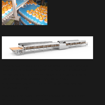
Туннельные охладители обеспечивают эффективное и
надежное охлаждение любого продукта. Охлаждение –
последний этап производственного процесса, и наша
технология обеспечивает лучший процесс
кристаллизации, который гарантирует Вам лучший
конечный продукт.
Благодаря лучшему способу охлаждения Ваш продукт
обладает прекрасным блеском, сладким вкусом и
консистенцией.