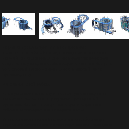
На рынке присутствуют 3 типа спиральных
транспортеров: барабанные, самоходные и поэтажные.
Каждый поддерживается специальными техническими
средствами, у каждого особые характеристики. Выбрать
тот, который нужно – значит сделать первый шаг к
превосходству.
Мы сделали свой выбор.
Наши установки используют поэтажную систему тяги:
дальновидное решение, результат, проверенный
временем. Вариант прежде всего для тех, для кого
рабочие характеристики на первом месте.
Универсальность нашей технологии разработана для
двух типов охлаждения: в производственном помещении