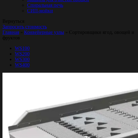
Спиральная печь
СИП-мойки
Вернуться
Запросить стоимость
Главная
»
Конвейерные узлы
»
Сортировщики ягод, овощей и
фруктов
WS100
WS200
WS300
WS400