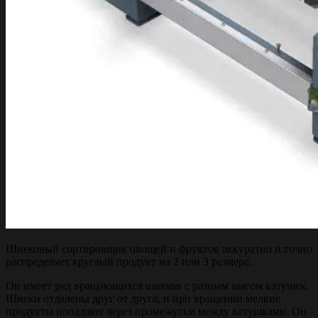
Шнековый сортировщик овощей и фруктов аккуратно и точно
распределяет круглый продукт на 2 или 3 размера.
Он имеет ряд вращающихся шнеков с разным шагом катушек.
Шнеки отдалены друг от друга, и при вращении мелкие
продукты попадают через промежутки между катушками. Он