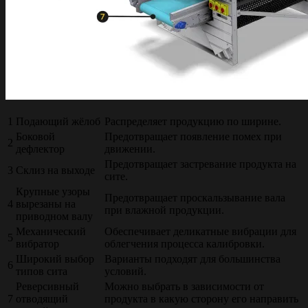
1
Подающий жёлоб
Распределяет продукцию по ширине.
Боковой
Предотвращает появление помех при
2
дефлектор
движении.
Предотвращает застревание продукта на
3
Склиз на выходе
сите.
Крупные узоры
Предотвращает проскальзывание вала
4
вырезаны на
при влажной продукции.
приводном валу
Механический
Обеспечивает деликатные вибрации для
5
вибратор
облегчения процесса калибровки.
Широкий выбор
Варианты подходят для большинства
6
типов сита
условий.
Реверсивный
Можно выбрать в зависимости от
7
отводящий
продукта в какую сторону его направить