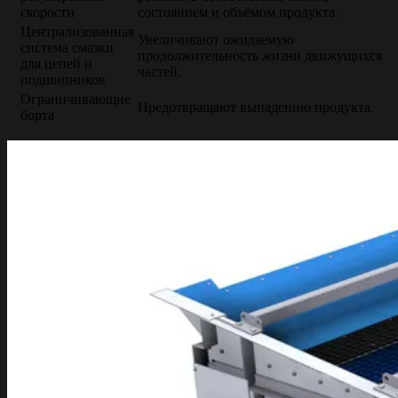
скорости
состоянием и объёмом продукта.
Централизованная
Увеличивают ожидаемую
система смазки
продолжительность жизни движущихся
для цепей и
частей.
подшипников
Ограничивающие
Предотвращают выпадению продукта.
борта