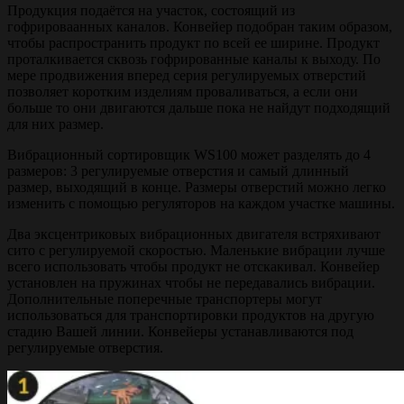
Продукция подаётся на участок, состоящий из
гофрироваанных каналов. Конвейер подобран таким образом,
чтобы распространить продукт по всей ее ширине. Продукт
проталкивается сквозь гофрированные каналы к выходу. По
мере продвижения вперед серия регулируемых отверстий
позволяет коротким изделиям проваливаться, а если они
больше то они двигаются дальше пока не найдут подходящий
для них размер.
Вибрационный сортировщик WS100 может разделять до 4
размеров: 3 регулируемые отверстия и самый длинный
размер, выходящий в конце. Размеры отверстий можно легко
изменить с помощью регуляторов на каждом участке машины.
Два эксцентриковых вибрационных двигателя встряхивают
сито с регулируемой скоростью. Маленькие вибрации лучше
всего использовать чтобы продукт не отскакивал. Конвейер
установлен на пружинах чтобы не передавались вибрации.
Дополнительные поперечные транспортеры могут
использоваться для транспортировки продуктов на другую
стадию Вашей линии. Конвейеры устанавливаются под
регулируемые отверстия.