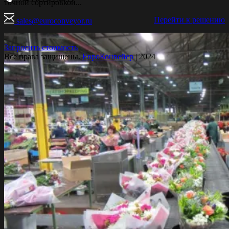
точной сортировкой...
Перейти к решению
sales@euroconveyor.ru
Запросить стоимость
Все права защищены.
ЕвроКонвейер
| 2024