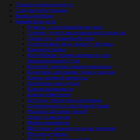
Пищевая промышленность
Складское оборудование
Типы конвейеров
Конвейерные узлы
Бункеры с конвейерной выгрузкой
Система гидроохлаждения овощей и фруктов
Сушка ягод, овощей и фруктов
Сортировщики ягод, овощей и фруктов
Камера расстойки
Конвейерная система автоматического
выравнивания продукта
Конвейер сужения-расширения потока
Конвейеры заполнения глубоких ящиков
Камеры шоковой заморозки
Конвейеры-пересадчики
Камера пастеризации
Камера дефростации
Все виды поворотных конвейеров
Системы очистки конвейерной ленты
Машины для мойки овощей
Линии охлаждения
Прямые конвейеры
Плиточные скороморозильные аппараты
Металлодетекторы
Машина для очистки овощей