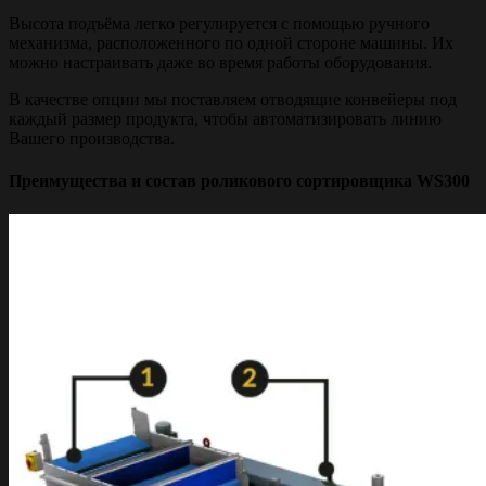
Высота подъёма легко регулируется с помощью ручного
механизма, расположенного по одной стороне машины. Их
можно настраивать даже во время работы оборудования.
В качестве опции мы поставляем отводящие конвейеры под
каждый размер продукта, чтобы автоматизировать линию
Вашего производства.
Преимущества и состав роликового сортировщика WS300