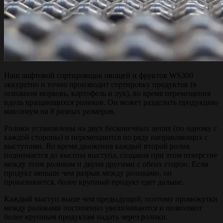
Наш лифтовой сортировщик овощей и фруктов WS300
аккуратно и точно производит сортировку продуктов (в
основном морковь, картофель и лук), во время перемещения
вдоль вращающихся роликов. Он может разделить продукцию
максимум на 8 разных размеров.
Ролики установлены на двух бесконечных цепях (по одному с
каждой стороны) и перемещаются по ряду направляющих с
выступами. Во время движения каждый второй ролик
поднимается до высоты выступа, создавая при этом отверстие
между этим роликом и двумя другими с обеих сторон. Если
продукт меньше чем разрыв между роликами, он
проваливается, более крупный продукт едет дальше.
Каждый выступ выше чем предыдущий, поэтому промежутки
между роликами постепенно увеличиваются и позволяют
более крупным продуктам падать через ролики.