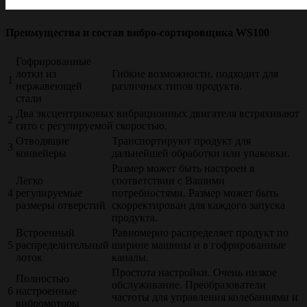
Преимущества и состав вибро-сортировщика WS100
Гофрированные
лотки из
Гибкие возможности, подходит для
1
нержавеющей
различных типов продукта.
стали
Два эксцентриковых вибрационных двигателя встряхивают
2
сито с регулируемой скоростью.
Отводящие
Транспортируют продукт для
3
конвейеры
дальнейшей обработки или упаковки.
Размер может быть настроен в
Легко
соответствии с Вашими
4
регулируемые
потребностями. Размер может быть
размеры отверстий
скорректирован для каждого запуска
продукта.
Встроенный
Равномерно распределяет продукт по
5
распределительный
ширине машины и в гофрированные
лоток
каналы.
Простота настройки. Очень низкое
Полностью
обслуживание. Преобразователи
6
настроенные
частоты для управления колебаниями и
вибромоторы