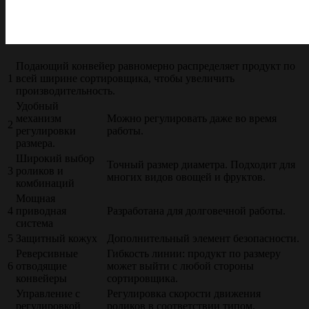
Подающий конвейер равномерно распределяет продукт по
1
всей ширине сортировщика, чтобы увеличить
производительность.
Удобный
механизм
Можно регулировать даже во время
2
регулировки
работы.
размера.
Широкий выбор
Точный размер диаметра. Подходит для
3
роликов и
многих видов овощей и фруктов.
комбинаций
Мощная
4
приводная
Разработана для долговечной работы.
система
5
Защитный кожух
Дополнительный элемент безопасности.
Реверсивные
Гибкость линии: продукт по размеру
6
отводящие
может выйти с любой стороны
конвейеры
сортировщика.
Управление с
Регулировка скорости движения
регулировкой
роликов в соответствии типом,