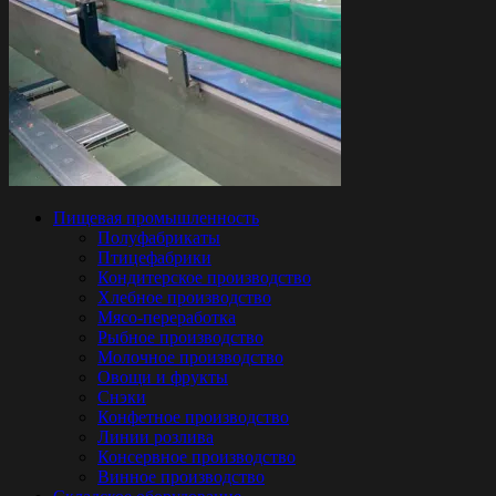
Пищевая промышленность
Полуфабрикаты
Птицефабрики
Кондитерское производство
Хлебное производство
Мясо-переработка
Рыбное производство
Молочное производство
Овощи и фрукты
Снэки
Конфетное производство
Линии розлива
Консервное производство
Винное производство