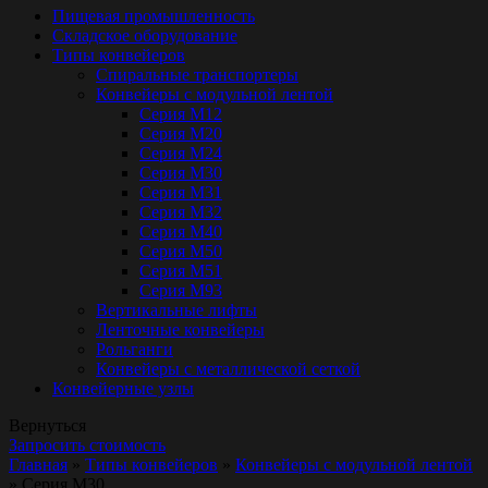
Пищевая промышленность
Складское оборудование
Типы конвейеров
Спиральные транспортеры
Конвейеры с модульной лентой
Серия М12
Серия М20
Серия М24
Серия М30
Серия М31
Серия М32
Серия М40
Серия М50
Серия М51
Серия М93
Вертикальные лифты
Ленточные конвейеры
Рольганги
Конвейеры с металлической сеткой
Конвейерные узлы
Вернуться
Запросить стоимость
Главная
»
Типы конвейеров
»
Конвейеры с модульной лентой
»
Серия М30