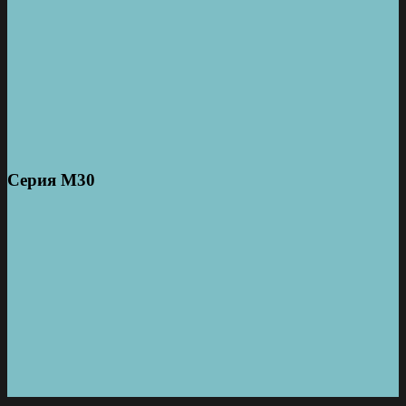
Серия М30