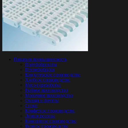
Пищевая промышленность
Полуфабрикаты
Птицефабрики
Кондитерское производство
Хлебное производство
Мясо-переработка
Рыбное производство
Молочное производство
Овощи и фрукты
Снэки
Конфетное производство
Линии розлива
Консервное производство
Винное производство