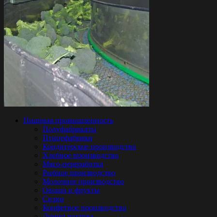
Пищевая промышленность
Полуфабрикаты
Птицефабрики
Кондитерское производство
Хлебное производство
Мясо-переработка
Рыбное производство
Молочное производство
Овощи и фрукты
Снэки
Конфетное производство
Линии розлива