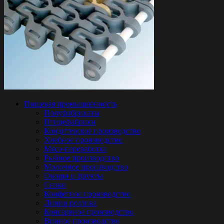
Пищевая промышленность
Полуфабрикаты
Птицефабрики
Кондитерское производство
Хлебное производство
Мясо-переработка
Рыбное производство
Молочное производство
Овощи и фрукты
Снэки
Конфетное производство
Линии розлива
Консервное производство
Винное производство