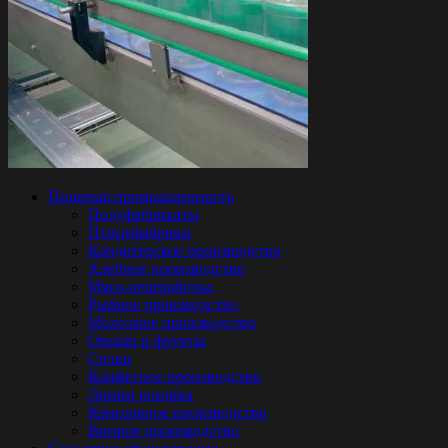
Пищевая промышленность
Полуфабрикаты
Птицефабрики
Кондитерское производство
Хлебное производство
Мясо-переработка
Рыбное производство
Молочное производство
Овощи и фрукты
Снэки
Конфетное производство
Линии розлива
Консервное производство
Винное производство