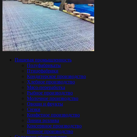
Пищевая промышленность
Полуфабрикаты
Птицефабрики
Кондитерское производство
Хлебное производство
Мясо-переработка
Рыбное производство
Молочное производство
Овощи и фрукты
Снэки
Конфетное производство
Линии розлива
Консервное производство
Винное производство
Складское оборудование