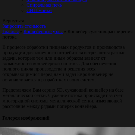
Спиральная печь
СИП-мойки
Вернуться
Запросить стоимость
Главная
»
Конвейерные узлы
»
Конвейер сужения-расширения
потока
В процессе обработки пищевых продуктов и производства
продукции для конечного потребителя встречаются разные
задачи, которые тем или иным образом зависят от
возможностей конвейерной системы. Для обеспечения
полного цикла производства и решения всех
открывающимися перед нами задач ЕвроКонвейер не
останавливается в разработках своих систем.
Представляем Вам серию SD, сужающий конвейер на базе
металлической сетки. Сужение потока происходит за счет
многорядной системы металлической сетки, изменяющей
расстояние между рядами поперек конвейера.
Галерея изображений