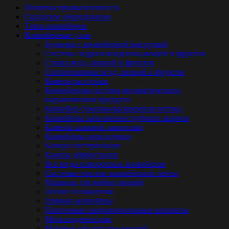
Пищевая промышленность
Складское оборудование
Типы конвейеров
Конвейерные узлы
Бункеры с конвейерной выгрузкой
Система гидроохлаждения овощей и фруктов
Сушка ягод, овощей и фруктов
Сортировщики ягод, овощей и фруктов
Камера расстойки
Конвейерная система автоматического
выравнивания продукта
Конвейер сужения-расширения потока
Конвейеры заполнения глубоких ящиков
Камеры шоковой заморозки
Конвейеры-пересадчики
Камера пастеризации
Камера дефростации
Все виды поворотных конвейеров
Системы очистки конвейерной ленты
Машины для мойки овощей
Линии охлаждения
Прямые конвейеры
Плиточные скороморозильные аппараты
Металлодетекторы
Машина для очистки овощей