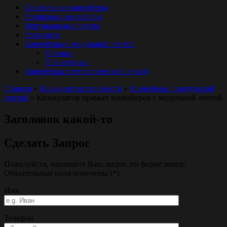
Спиральные конвейеры
Роликовые конвейеры
Вертикальные лифты
Рольганги
Конвейеры с модульной лентой
Прямые
Поворотные
Конвейеры с металлической сеткой
Главная
»
Калькулятор стоимости
»
Конвейеры с модульной
лентой
»
Калькулятор прямых конвейеров с модульной лентой
Заголовок какой-то
Сделать Запрос
Пожалуйста, напишите Ваш запрос по форме внизу.
Обязательные поля помечены (*).
Имя
Телефон