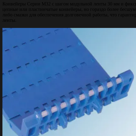
Конвейеры Серии М32 с шагом модульной ленты 30 мм и фиксир
цепные или пластинчатые конвейеры, но гораздо более бесшумн
либо смазки для обеспечения долговечной работы, что гаран
ленты.