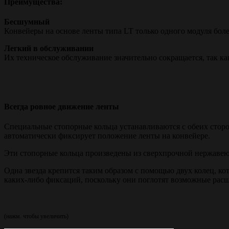
Преимущества:
Бесшумный
Конвейеры на основе ленты типа LT только одного модуля бол
Легкий в обслуживании
Их техническое обслуживание значительно сокращается, так к
Всегда ровное движение ленты
Специальные стопорные кольца устанавливаются с обеих сторо
автоматически фиксирует положение ленты на конвейере.
Эти стопорные кольца произведены из сверхпрочной нержавеющ
Одна звезда крепится таким образом с помощью двух колец, кот
каких-либо фиксаций, поскольку они поглотят возможные рас
(нажм. чтобы увеличить)