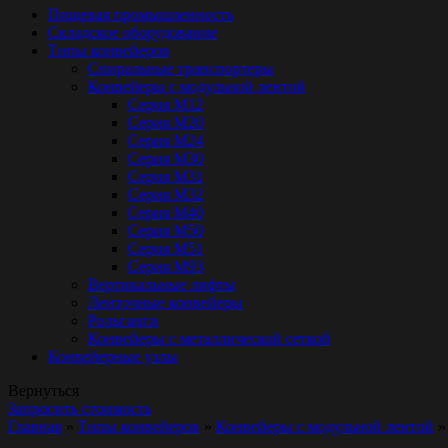
Пищевая промышленность
Складское оборудование
Типы конвейеров
Спиральные транспортеры
Конвейеры с модульной лентой
Серия М12
Серия М20
Серия М24
Серия М30
Серия М31
Серия М32
Серия М40
Серия М50
Серия М51
Серия М93
Вертикальные лифты
Ленточные конвейеры
Рольганги
Конвейеры с металлической сеткой
Конвейерные узлы
Вернуться
Запросить стоимость
Главная
»
Типы конвейеров
»
Конвейеры с модульной лентой