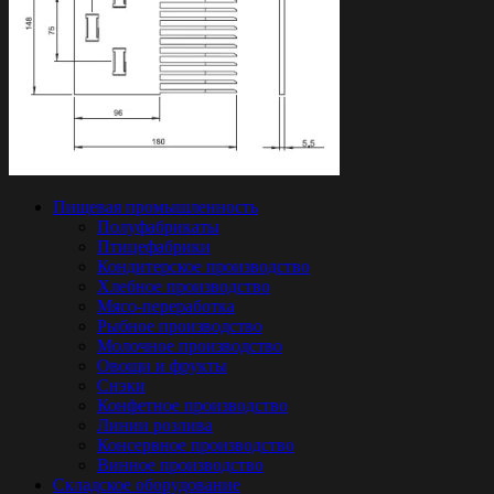
Пищевая промышленность
Полуфабрикаты
Птицефабрики
Кондитерское производство
Хлебное производство
Мясо-переработка
Рыбное производство
Молочное производство
Овощи и фрукты
Снэки
Конфетное производство
Линии розлива
Консервное производство
Винное производство
Складское оборудование