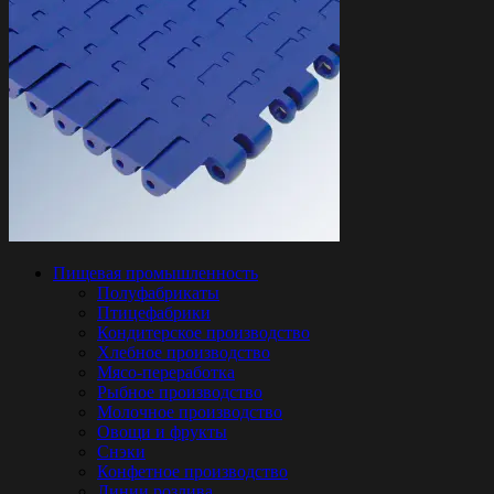
Пищевая промышленность
Полуфабрикаты
Птицефабрики
Кондитерское производство
Хлебное производство
Мясо-переработка
Рыбное производство
Молочное производство
Овощи и фрукты
Снэки
Конфетное производство
Линии розлива