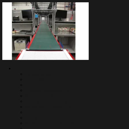
Пищевая промышленность
Полуфабрикаты
Птицефабрики
Кондитерское производство
Хлебное производство
Мясо-переработка
Рыбное производство
Молочное производство
Овощи и фрукты
Снэки
Конфетное производство