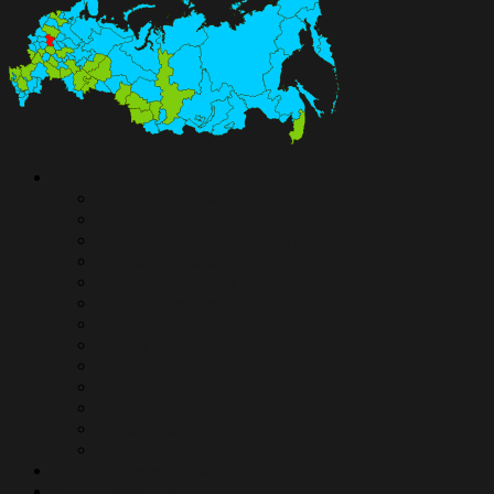
Пищевая промышленность
Полуфабрикаты
Птицефабрики
Кондитерское производство
Хлебное производство
Мясо-переработка
Рыбное производство
Молочное производство
Овощи и фрукты
Снэки
Конфетное производство
Линии розлива
Консервное производство
Винное производство
Складское оборудование
Типы конвейеров