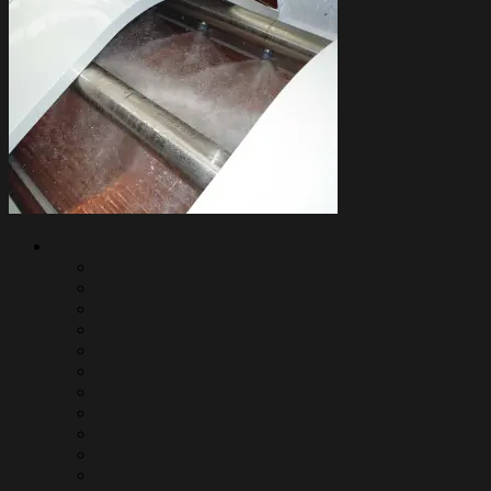
Пищевая промышленность
Полуфабрикаты
Птицефабрики
Кондитерское производство
Хлебное производство
Мясо-переработка
Рыбное производство
Молочное производство
Овощи и фрукты
Снэки
Конфетное производство
Линии розлива