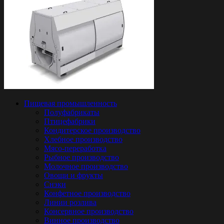
Пищевая промышленность
Полуфабрикаты
Птицефабрики
Кондитерское производство
Хлебное производство
Мясо-переработка
Рыбное производство
Молочное производство
Овощи и фрукты
Снэки
Конфетное производство
Линии розлива
Консервное производство
Винное производство