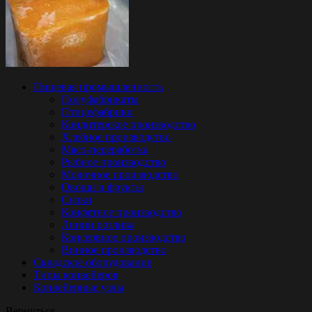
Пищевая промышленность
Полуфабрикаты
Птицефабрики
Кондитерское производство
Хлебное производство
Мясо-переработка
Рыбное производство
Молочное производство
Овощи и фрукты
Снэки
Конфетное производство
Линии розлива
Консервное производство
Винное производство
Складское оборудование
Типы конвейеров
Конвейерные узлы
Вернуться