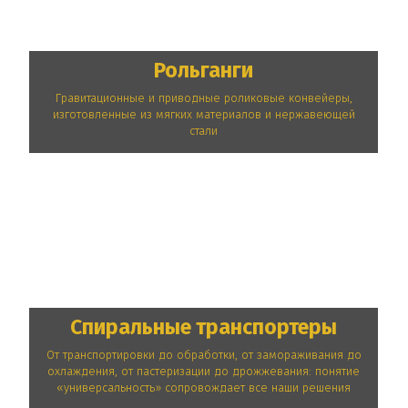
Рольганги
Гравитационные и приводные роликовые конвейеры,
изготовленные из мягких материалов и нержавеющей
стали
Спиральные транспортеры
От транспортировки до обработки, от замораживания до
охлаждения, от пастеризации до дрожжевания: понятие
«универсальность» сопровождает все наши решения