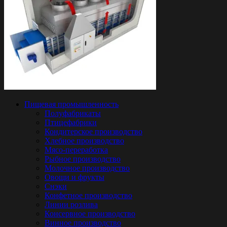
Пищевая промышленность
Полуфабрикаты
Птицефабрики
Кондитерское производство
Хлебное производство
Мясо-переработка
Рыбное производство
Молочное производство
Овощи и фрукты
Снэки
Конфетное производство
Линии розлива
Консервное производство
Винное производство