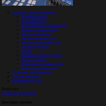
Пищевая промышленность
Полуфабрикаты
Птицефабрики
Кондитерское производство
Хлебное производство
Мясо-переработка
Рыбное производство
Молочное производство
Овощи и фрукты
Снэки
Конфетное производство
Линии розлива
Консервное производство
Винное производство
Складское оборудование
Типы конвейеров
Конвейерные узлы
Вернуться
Запросить стоимость
Быстрые ссылки