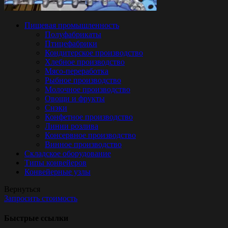
Пищевая промышленность
Полуфабрикаты
Птицефабрики
Кондитерское производство
Хлебное производство
Мясо-переработка
Рыбное производство
Молочное производство
Овощи и фрукты
Снэки
Конфетное производство
Линии розлива
Консервное производство
Винное производство
Складское оборудование
Типы конвейеров
Конвейерные узлы
Вернуться
Запросить стоимость
Быстрые ссылки