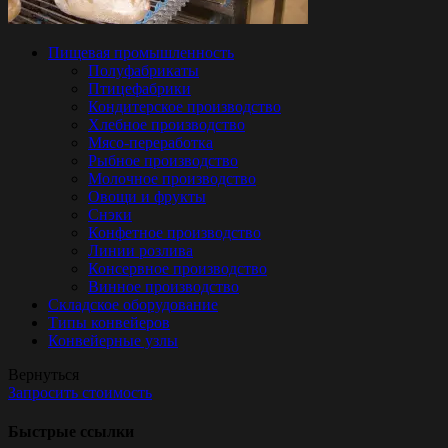
Пищевая промышленность
Полуфабрикаты
Птицефабрики
Кондитерское производство
Хлебное производство
Мясо-переработка
Рыбное производство
Молочное производство
Овощи и фрукты
Снэки
Конфетное производство
Линии розлива
Консервное производство
Винное производство
Складское оборудование
Типы конвейеров
Конвейерные узлы
Вернуться
Запросить стоимость
Быстрые ссылки